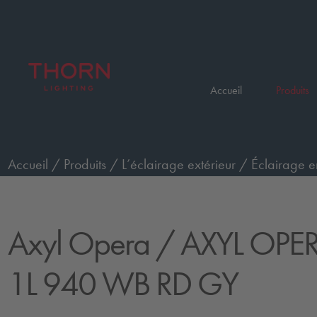
Accueil
Produits
Accueil
/
Produits
/
L’éclairage extérieur
/
Éclairage e
/
AXYL OPERA S WO 1L 940 WB RD GY
Axyl Opera
/ AXYL OPE
1L 940 WB RD GY