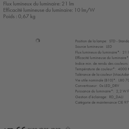
Flux lumineux du luminaire: 21 lm
Efficacité lumineuse du luminaire: 10 lm/W
Poids : 0,67 kg
Sélection
Position de la lampe:
STD - Stand
de
Source lumineuse:
LED
mode
Flux lumineux du luminaire*:
21 
Efficacité lumineuse du luminaire*
Indice min. de rendu des couleurs:
Température de couleur*:
4000 K
Tolérance de la couleur (MacAdam 
Vie utile nominale (B10)*:
L80 7
Convertisseur:
0x LED_DRV
Puissance du luminaire*:
2,2 W F
Gestion d’éclairage:
RD_DALI
Catégorie de maintenance CIE 97