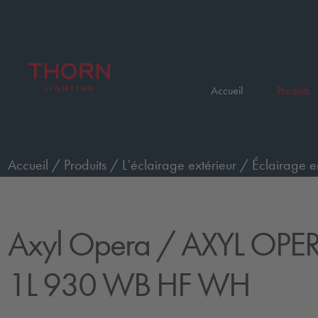
Accueil
Produits
Accueil
/
Produits
/
L’éclairage extérieur
/
Éclairage e
/
AXYL OPERA S WO 1L 930 WB HF WH
Axyl Opera
/ AXYL OPE
1L 930 WB HF WH