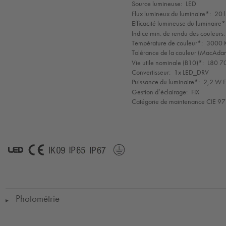
de
Source lumineuse:
LED
mode
Flux lumineux du luminaire*:
20 
Efficacité lumineuse du luminaire*
Indice min. de rendu des couleurs:
Température de couleur*:
3000 K
Tolérance de la couleur (MacAdam 
Vie utile nominale (B10)*:
L80 7
Convertisseur:
1x LED_DRV
Puissance du luminaire*:
2,2 W F
Gestion d’éclairage:
FIX
Catégorie de maintenance CIE 97
LED
CE
IK09
IP65
IP67
Protection
Class
1
Photométrie
▶