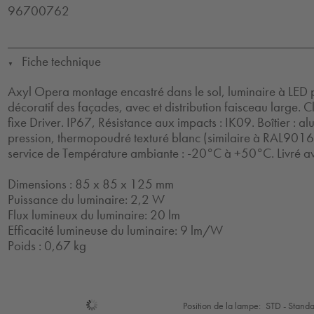
96700762
Fiche technique
▼
Axyl Opera montage encastré dans le sol, luminaire à LED p
décoratif des façades, avec et distribution faisceau large. Cl
fixe Driver. IP67, Résistance aux impacts : IK09. Boîtier :
pression, thermopoudré texturé blanc (similaire à RAL9016
service de Température ambiante : -20°C à +50°C. Livré a
Dimensions : 85 x 85 x 125 mm
Puissance du luminaire: 2,2 W
Flux lumineux du luminaire: 20 lm
Efficacité lumineuse du luminaire: 9 lm/W
Poids : 0,67 kg
Sélection
Position de la lampe:
STD - Stand