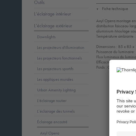
Outils
Fiche technique
▼
L’éclairage intérieur
Axyl Opera montage encas
L’éclairage extérieur
distribution faisceau larg
aluminium Moulage sous
Température ambiante :
Downlights
Dimensions : 85 x 85 
Les projecteurs d'illumination
Puissance du luminaire
Flux lumineux du lumina
Les projecteurs fonctionnels
Efficacité lumineuse du
Poids : 0,67 kg
Les projecteurs sportifs
Les appliques murales
Urban Amenity Lighting
L'éclairage routier
L’éclairage des tunnels
Éclairage encastré
Axyl Opera