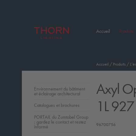
Accueil
Produits
Accueil
/
Produits
/
L’é
Axyl O
Environnement du bâtiment
et éclairage architectural
1L 927
Catalogues et brochures
PORTAIL du Zumtobel Group
: gardez le contact et restez
96700756
informé