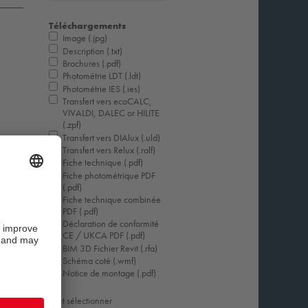
Téléchargements
Image (.jpg)
Description (.txt)
Brochures (.pdf)
Photométrie LDT (.ldt)
Photométrie IES (.ies)
Transfert vers ecoCALC,
VIVALDI, DALEC or HILITE
(.zpf)
Transfert vers DIAlux (.uld)
Transfert vers Relux (.rolf)
Fiche technique (.pdf)
Fiche photométrique PDF
(.pdf)
Fiche technique combinée
PDF (.pdf)
Déclaration de conformité
CE / UKCA PDF (.pdf)
BIM 3D Fichier Revit (.rfa)
Schéma coté (.wmf)
Notice de montage (.pdf)
Tout sélectionner