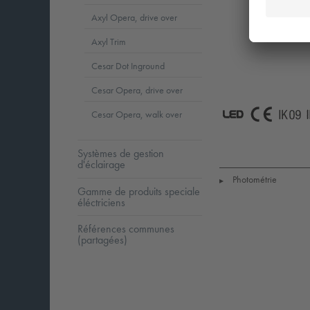
Axyl Opera, drive over
Axyl Trim
Cesar Dot Inground
Cesar Opera, drive over
Cesar Opera, walk over
LED
CE
I
Systèmes de gestion
d'éclairage
Photométrie
▶
Gamme de produits speciale
éléctriciens
Références communes
(partagées)