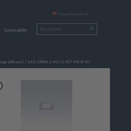
Suisse (Français)
Chercher par
Sustainability
arge (diffuseur)
/
AXYL OPERA S WO 1L 927 WB HF GY
O