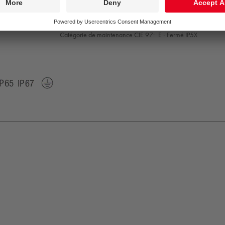
Convertisseur:
1x LED_DRV
Puissance du luminaire*:
2,2 W Facteur de puissance = 0,
Gestion d’éclairage:
FIX
Catégorie de maintenance CIE 97:
E - Fermé IP5X
K09
IP65
IP67
Protection
Class
1