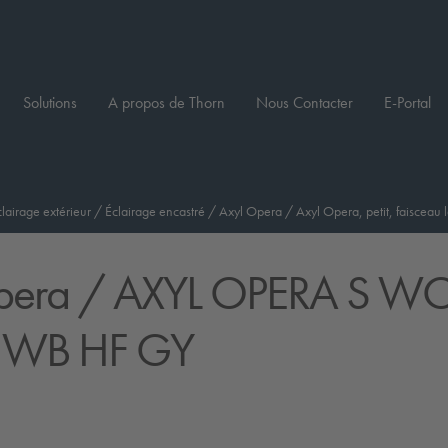
Solutions
A propos de Thorn
Nous Contacter
E-Portal
clairage extérieur
/
Éclairage encastré
/
Axyl Opera
/
Axyl Opera, petit, faisceau l
pera
/ AXYL OPERA S W
 WB HF GY