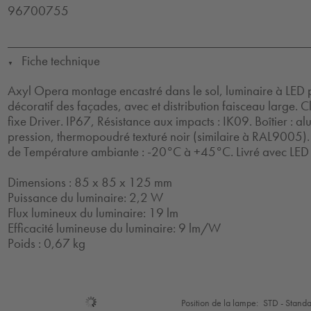
96700755
Fiche technique
▼
Axyl Opera montage encastré dans le sol, luminaire à LED p
décoratif des façades, avec et distribution faisceau large. Cl
fixe Driver. IP67, Résistance aux impacts : IK09. Boîtier :
pression, thermopoudré texturé noir (similaire à RAL9005)
de Température ambiante : -20°C à +45°C. Livré avec LED
Dimensions : 85 x 85 x 125 mm
Puissance du luminaire: 2,2 W
Flux lumineux du luminaire: 19 lm
Efficacité lumineuse du luminaire: 9 lm/W
Poids : 0,67 kg
Sélection
Position de la lampe:
STD - Stand