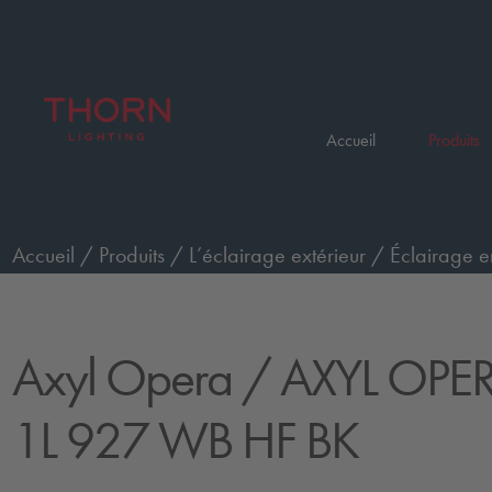
Accueil
Produits
Accueil
/
Produits
/
L’éclairage extérieur
/
Éclairage e
/
AXYL OPERA S WO 1L 927 WB HF BK
Axyl Opera
/ AXYL OPE
1L 927 WB HF BK