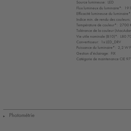
de
Source lumineuse:
LED
mode
Flux lumineux du luminaire*:
19 
Efficacité lumineuse du luminaire*
Indice min. de rendu des couleurs:
Température de couleur*:
2700 K
Tolérance de la couleur (MacAdam 
Vie utile nominale (B10)*:
L80 7
Convertisseur:
1x LED_DRV
Puissance du luminaire*:
2,2 W F
Gestion d’éclairage:
FIX
Catégorie de maintenance CIE 97
LED
CE
IK09
IP65
IP67
Protection
Class
1
Photométrie
▶