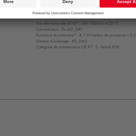
Indice min. de rendu des couleurs:
90
Température de couleur*:
3000 Kelvin
Tolérance de la couleur (MacAdam intial):
3
Vie utile nominale (B10)*:
L80 70000 h à 25 °C
Convertisseur:
0x LED_DRV
Puissance du luminaire*:
8,7 W Facteur de puissance = 0,
Gestion d’éclairage:
RD_DALI
Catégorie de maintenance CIE 97:
E - Fermé IP5X
K09
IP65
IP67
SC3