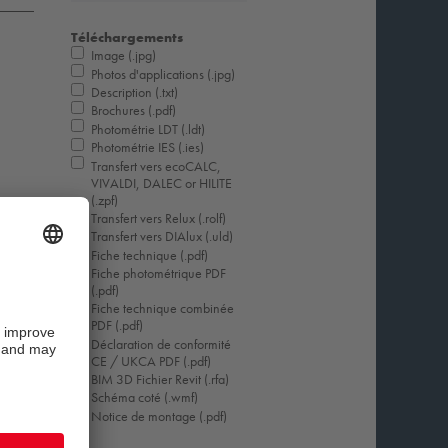
Téléchargements
Image (.jpg)
Photos d'applications (.jpg)
Description (.txt)
Brochures (.pdf)
Photométrie LDT (.ldt)
Photométrie IES (.ies)
Transfert vers ecoCALC,
VIVALDI, DALEC or HILITE
(.zpf)
Transfert vers Relux (.rolf)
Transfert vers DIAlux (.uld)
Fiche technique (.pdf)
Fiche photométrique PDF
(.pdf)
Fiche technique combinée
PDF (.pdf)
Déclaration de conformité
CE / UKCA PDF (.pdf)
BIM 3D Fichier Revit (.rfa)
Schéma coté (.wmf)
Notice de montage (.pdf)