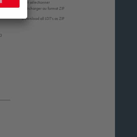
Tout sélectionner
Télécharger au format ZIP
Download all LDT's as ZIP
53