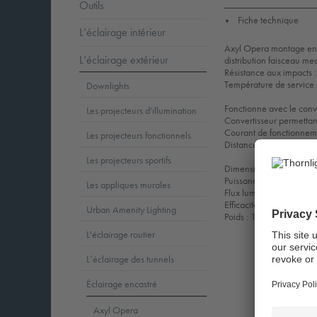
Outils
Fiche technique
▼
L’éclairage intérieur
Axyl Opera montage encas
L’éclairage extérieur
distribution faisceau me
Résistance aux impacts :
Température de service
Downlights
Fonctionne avec le con
Les projecteurs d'illumination
Convertisseur permettant
Courant de fonctionne
Les projecteurs fonctionnels
Distance maximale de 10 
Les projecteurs sportifs
Dimensions : 135 x 13
Puissance du luminaire
Les appliques murales
Flux lumineux du lumina
Efficacité lumineuse du
Urban Amenity Lighting
Poids : 1,41 kg
L'éclairage routier
L’éclairage des tunnels
Éclairage encastré
Axyl Opera