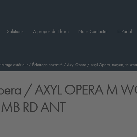
Solutions
A propos de Thorn
Nous Contacter
E-Portal
clairage extérieur
/
Éclairage encastré
/
Axyl Opera
/
Axyl Opera, moyen, faisce
pera
/ AXYL OPERA M 
 MB RD ANT