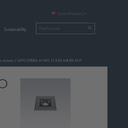
Suisse (Français)
Chercher par
Sustainability
au moyen
/
AXYL OPERA M WO 1L 930 MB RD ANT
WO