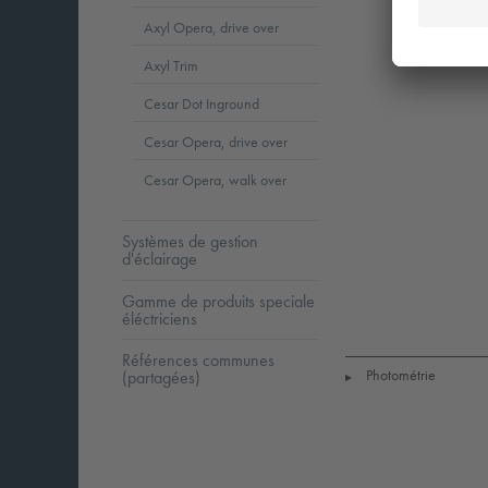
Axyl Opera, drive over
Axyl Trim
Cesar Dot Inground
Cesar Opera, drive over
Cesar Opera, walk over
Systèmes de gestion
d'éclairage
Gamme de produits speciale
LED
CE
I
éléctriciens
Références communes
Photométrie
(partagées)
▶