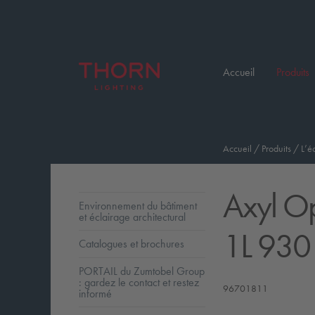
Accueil
Produits
Accueil
/
Produits
/
L’é
Axyl O
Environnement du bâtiment
et éclairage architectural
1L 930
Catalogues et brochures
PORTAIL du Zumtobel Group
: gardez le contact et restez
96701811
informé