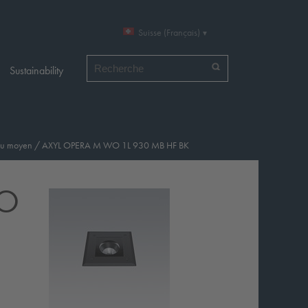
Suisse (Français)
Chercher par
Sustainability
au moyen
/
AXYL OPERA M WO 1L 930 MB HF BK
WO