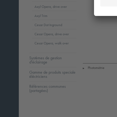
Axyl Opera, drive over
Axyl Trim
Cesar Dot Inground
Cesar Opera, drive over
Cesar Opera, walk over
LED
CE
I
Systèmes de gestion
d'éclairage
Photométrie
▶
Gamme de produits speciale
éléctriciens
Références communes
(partagées)