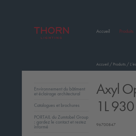
Accueil
Produits
Accueil
/
Produits
/
L’é
Axyl O
Environnement du bâtiment
et éclairage architectural
1L 930
Catalogues et brochures
PORTAIL du Zumtobel Group
: gardez le contact et restez
96700847
informé