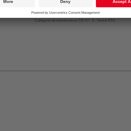
Convertisseur:
1x LED_DRV
Puissance du luminaire*:
8,7 W Facteur de puissance = 0,
Gestion d’éclairage:
FIX
Catégorie de maintenance CIE 97:
E - Fermé IP5X
K09
IP65
IP67
Protection
Class
1