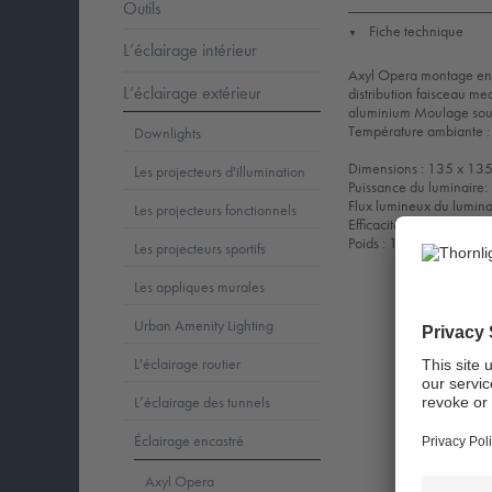
Outils
Fiche technique
▼
L’éclairage intérieur
Axyl Opera montage encas
L’éclairage extérieur
distribution faisceau med
aluminium Moulage sous 
Température ambiante :
Downlights
Dimensions : 135 x 13
Les projecteurs d'illumination
Puissance du luminaire
Flux lumineux du lumina
Les projecteurs fonctionnels
Efficacité lumineuse du
Poids : 1,41 kg
Les projecteurs sportifs
Les appliques murales
Urban Amenity Lighting
L'éclairage routier
L’éclairage des tunnels
Éclairage encastré
Axyl Opera