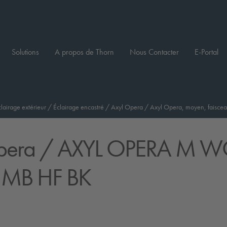
Solutions
A propos de Thorn
Nous Contacter
E-Portal
clairage extérieur
/
Éclairage encastré
/
Axyl Opera
/
Axyl Opera, moyen, faisce
pera
/ AXYL OPERA M 
 MB HF BK