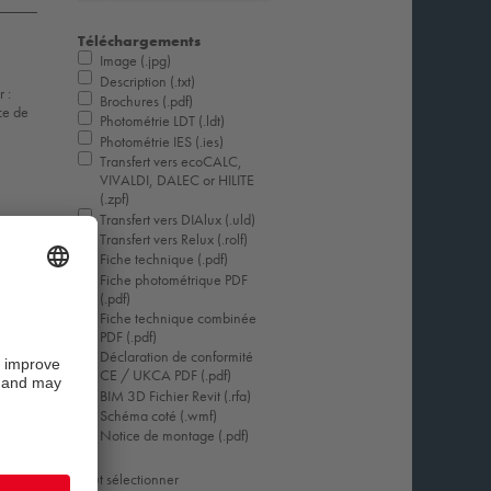
Téléchargements
Image (.jpg)
Description (.txt)
 :
Brochures (.pdf)
ce de
Photométrie LDT (.ldt)
Photométrie IES (.ies)
Transfert vers ecoCALC,
VIVALDI, DALEC or HILITE
(.zpf)
Transfert vers DIAlux (.uld)
Transfert vers Relux (.rolf)
Fiche technique (.pdf)
Fiche photométrique PDF
(.pdf)
Fiche technique combinée
PDF (.pdf)
Déclaration de conformité
CE / UKCA PDF (.pdf)
BIM 3D Fichier Revit (.rfa)
Schéma coté (.wmf)
Notice de montage (.pdf)
Tout sélectionner