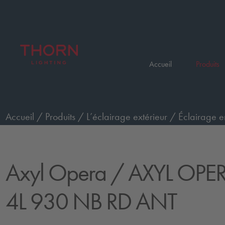
Accueil
Produits
Accueil
/
Produits
/
L’éclairage extérieur
/
Éclairage e
OPERA M WO 4L 930 NB RD ANT
Axyl Opera
/ AXYL OP
4L 930 NB RD ANT