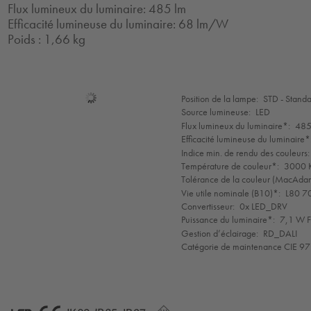
Flux lumineux du luminaire: 485 lm
Efficacité lumineuse du luminaire: 68 lm/W
Poids : 1,66 kg
Sélection
Position de la lampe:
STD - Stand
de
Source lumineuse:
LED
mode
Flux lumineux du luminaire*:
485
Efficacité lumineuse du luminaire*
Indice min. de rendu des couleurs:
Température de couleur*:
3000 K
Tolérance de la couleur (MacAdam 
Vie utile nominale (B10)*:
L80 7
Convertisseur:
0x LED_DRV
Puissance du luminaire*:
7,1 W F
Gestion d’éclairage:
RD_DALI
Catégorie de maintenance CIE 97