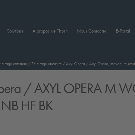
Solutions
A propos de Thorn
Nous Contacter
E-Portal
clairage extérieur
/
Éclairage encastré
/
Axyl Opera
/
Axyl Opera, moyen, faiscea
pera
/ AXYL OPERA M 
 NB HF BK