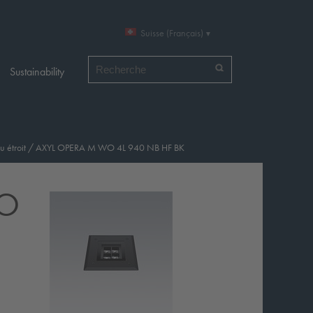
Suisse (Français)
Chercher par
Sustainability
u étroit
/
AXYL OPERA M WO 4L 940 NB HF BK
WO