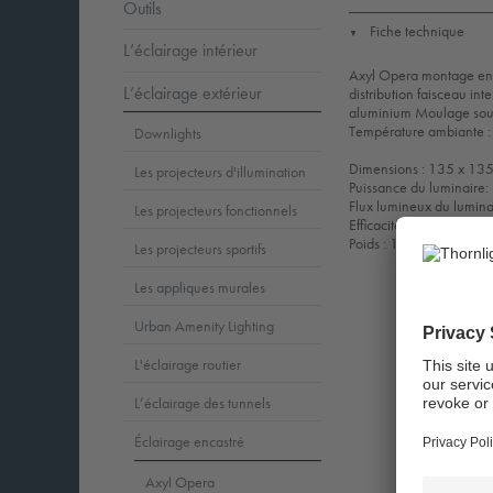
Outils
Fiche technique
▼
L’éclairage intérieur
Axyl Opera montage encas
L’éclairage extérieur
distribution faisceau inte
aluminium Moulage sous 
Température ambiante :
Downlights
Dimensions : 135 x 13
Les projecteurs d'illumination
Puissance du luminaire
Flux lumineux du lumina
Les projecteurs fonctionnels
Efficacité lumineuse du
Poids : 1,66 kg
Les projecteurs sportifs
Les appliques murales
Urban Amenity Lighting
L'éclairage routier
L’éclairage des tunnels
Éclairage encastré
Axyl Opera