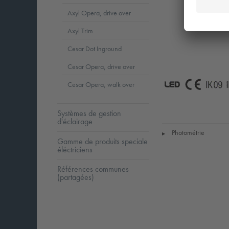
Axyl Opera, drive over
Axyl Trim
Cesar Dot Inground
Cesar Opera, drive over
Cesar Opera, walk over
LED
CE
I
Systèmes de gestion
d'éclairage
Photométrie
▶
Gamme de produits speciale
éléctriciens
Références communes
(partagées)