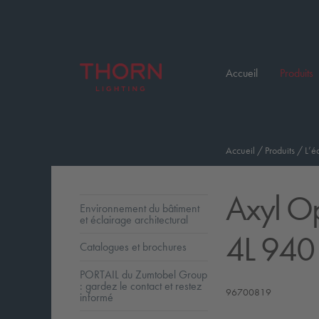
Accueil
Produits
Accueil
/
Produits
/
L’é
Axyl O
Environnement du bâtiment
et éclairage architectural
4L 940
Catalogues et brochures
PORTAIL du Zumtobel Group
: gardez le contact et restez
96700819
informé