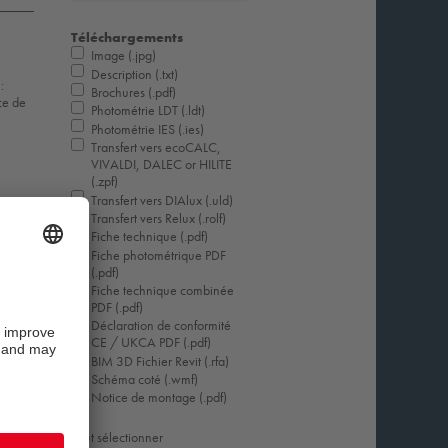
Téléchargements
Image (.jpg)
Description (.txt)
:
Brochures (.pdf)
ce de
Photométrie LDT (.ldt)
Photométrie IES (.ies)
Transfert vers ecoCALC,
VIVALDI, DALEC or HILITE
(.zpf)
Transfert vers DIAlux (.uld)
Transfert vers Relux (.rolf)
Fiche technique (.pdf)
Fiche photométrique PDF
(.pdf)
Fiche technique combinée
PDF (.pdf)
Déclaration de conformité
CE / UKCA PDF (.pdf)
BIM 3D Fichier Revit (.rfa)
Schéma coté (.wmf)
Notice de montage (.pdf)
Tout sélectionner