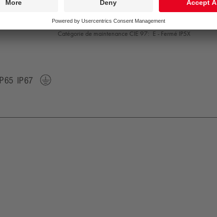
Convertisseur:
1x LED_DRV
Puissance du luminaire*:
7,1 W Facteur de puissance = 0,
Gestion d’éclairage:
FIX
Catégorie de maintenance CIE 97:
E - Fermé IP5X
K09
IP65
IP67
Protection
Class
1