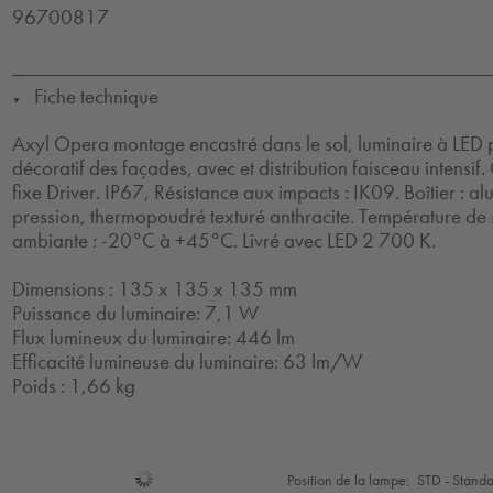
96700817
Fiche technique
▼
Axyl Opera montage encastré dans le sol, luminaire à LED p
décoratif des façades, avec et distribution faisceau intensif. 
fixe Driver. IP67, Résistance aux impacts : IK09. Boîtier :
pression, thermopoudré texturé anthracite. Température de
ambiante : -20°C à +45°C. Livré avec LED 2 700 K.
Dimensions : 135 x 135 x 135 mm
Puissance du luminaire: 7,1 W
Flux lumineux du luminaire: 446 lm
Efficacité lumineuse du luminaire: 63 lm/W
Poids : 1,66 kg
Sélection
Position de la lampe:
STD - Stand