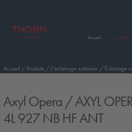
Accueil
Produits
Accueil
/
Produits
/
L’éclairage extérieur
/
Éclairage e
OPERA M WO 4L 927 NB HF ANT
Axyl Opera
/ AXYL OP
4L 927 NB HF ANT