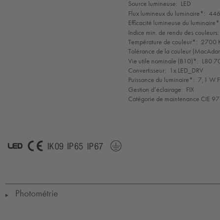
de
Source lumineuse:
LED
mode
Flux lumineux du luminaire*:
446
Efficacité lumineuse du luminaire*
Indice min. de rendu des couleurs:
Température de couleur*:
2700 K
Tolérance de la couleur (MacAdam 
Vie utile nominale (B10)*:
L80 7
Convertisseur:
1x LED_DRV
Puissance du luminaire*:
7,1 W F
Gestion d’éclairage:
FIX
Catégorie de maintenance CIE 97
LED
CE
IK09
IP65
IP67
Protection
Class
1
Photométrie
▶