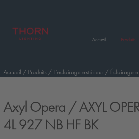
Accueil
Produits
Accueil
/
Produits
/
L’éclairage extérieur
/
Éclairage e
OPERA M WO 4L 927 NB HF BK
Axyl Opera
/ AXYL OP
4L 927 NB HF BK