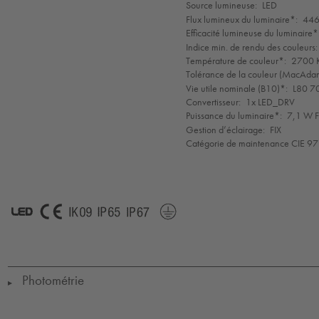
de
Source lumineuse:
LED
mode
Flux lumineux du luminaire*:
446
Efficacité lumineuse du luminaire*
Indice min. de rendu des couleurs:
Température de couleur*:
2700 K
Tolérance de la couleur (MacAdam 
Vie utile nominale (B10)*:
L80 7
Convertisseur:
1x LED_DRV
Puissance du luminaire*:
7,1 W F
Gestion d’éclairage:
FIX
Catégorie de maintenance CIE 97
LED
CE
IK09
IP65
IP67
Protection
Class
1
Photométrie
▶