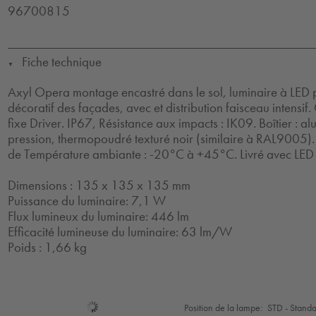
96700815
Fiche technique
▼
Axyl Opera montage encastré dans le sol, luminaire à LED p
décoratif des façades, avec et distribution faisceau intensif. 
fixe Driver. IP67, Résistance aux impacts : IK09. Boîtier :
pression, thermopoudré texturé noir (similaire à RAL9005)
de Température ambiante : -20°C à +45°C. Livré avec LED
Dimensions : 135 x 135 x 135 mm
Puissance du luminaire: 7,1 W
Flux lumineux du luminaire: 446 lm
Efficacité lumineuse du luminaire: 63 lm/W
Poids : 1,66 kg
Sélection
Position de la lampe:
STD - Stand