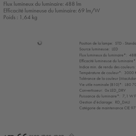
Flux lumineux du luminaire: 488 lm
Efficacité lumineuse du luminaire: 69 lm/W
Poids : 1,64 kg
Sélection
Position de la lampe:
STD - Stand
de
Source lumineuse:
LED
mode
Flux lumineux du luminaire*:
488
Efficacité lumineuse du luminaire*
Indice min. de rendu des couleurs:
Température de couleur*:
3000 K
Tolérance de la couleur (MacAdam 
Vie utile nominale (B10)*:
L80 7
Convertisseur:
0x LED_DRV
Puissance du luminaire*:
7,1 W F
Gestion d’éclairage:
RD_DALI
Catégorie de maintenance CIE 97