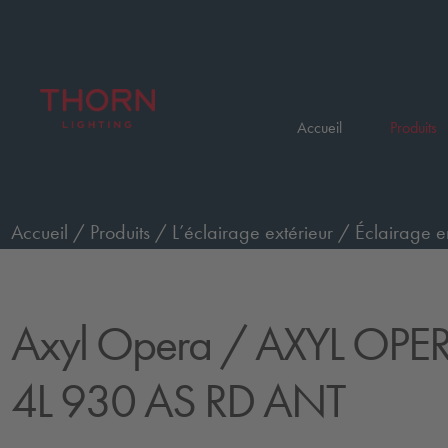
Accueil
Produits
Accueil
/
Produits
/
L’éclairage extérieur
/
Éclairage e
AXYL OPERA M WO 4L 930 AS RD ANT
Axyl Opera
/ AXYL OP
4L 930 AS RD ANT