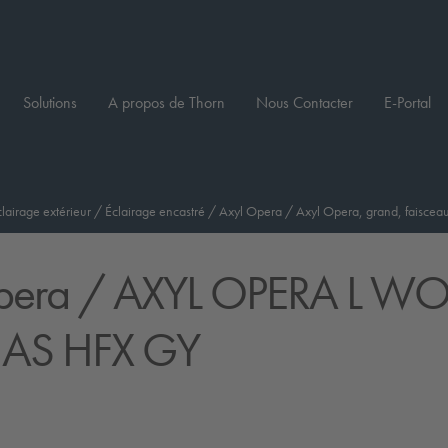
Solutions
A propos de Thorn
Nous Contacter
E-Portal
clairage extérieur
/
Éclairage encastré
/
Axyl Opera
/
Axyl Opera, grand, faiscea
pera
/ AXYL OPERA L W
 AS HFX GY