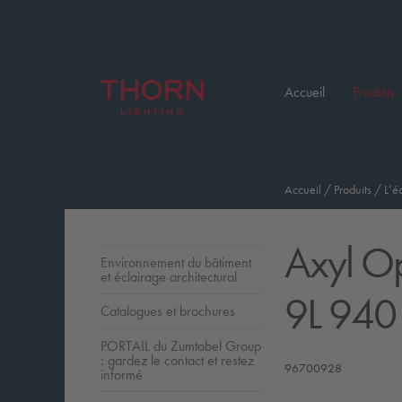
Accueil
Produits
Accueil
/
Produits
/
L’é
Axyl O
Environnement du bâtiment
et éclairage architectural
9L 940
Catalogues et brochures
PORTAIL du Zumtobel Group
: gardez le contact et restez
96700928
informé