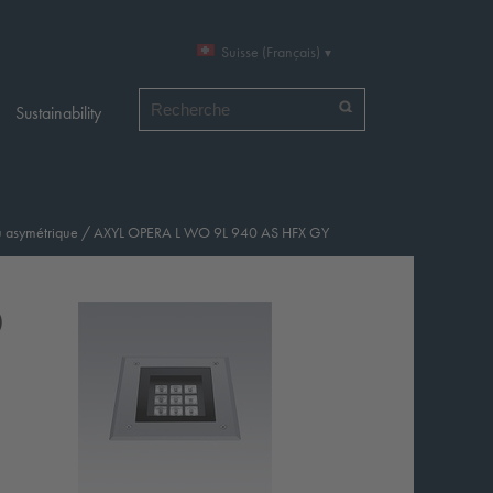
Suisse (Français)
Chercher par
Sustainability
u asymétrique
/
AXYL OPERA L WO 9L 940 AS HFX GY
O