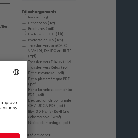
Téléchargements
Image (.jpg)
Description (.txt)
tier :
Brochures (.pdf)
Photométrie LDT (.ldt)
Photométrie IES (.ies)
Transfert vers ecoCALC,
VIVALDI, DALEC or HILITE
(.zpf)
Transfert vers DIAlux (.uld)
Transfert vers Relux (.rolf)
Fiche technique (.pdf)
Fiche photométrique PDF
(.pdf)
Fiche technique combinée
PDF (.pdf)
Déclaration de conformité
CE / UKCA PDF (.pdf)
BIM 3D Fichier Revit (.rfa)
Schéma coté (.wmf)
Notice de montage (.pdf)
Tout sélectionner