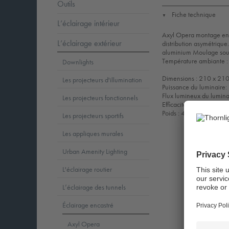
Outils
Fiche technique
▼
L’éclairage intérieur
Axyl Opera montage encas
L’éclairage extérieur
distribution asymétrique.
aluminium Moulage sous
Température ambiante :
Downlights
Dimensions : 210 x 21
Les projecteurs d'illumination
Puissance du luminaire
Flux lumineux du lumin
Les projecteurs fonctionnels
Efficacité lumineuse du
Poids : 4,08 kg
Les projecteurs sportifs
Les appliques murales
Urban Amenity Lighting
L'éclairage routier
L’éclairage des tunnels
Éclairage encastré
Axyl Opera