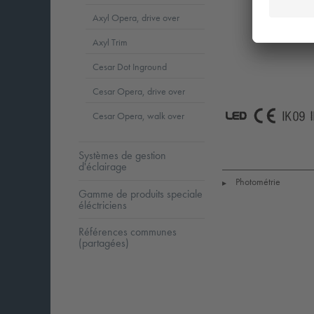
Axyl Opera, drive over
Axyl Trim
Cesar Dot Inground
Cesar Opera, drive over
Cesar Opera, walk over
LED
CE
I
Systèmes de gestion
d'éclairage
Photométrie
▶
Gamme de produits speciale
éléctriciens
Références communes
(partagées)