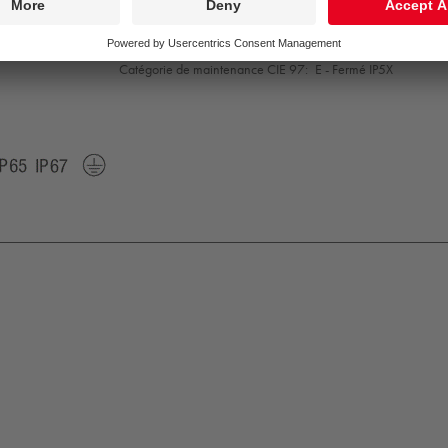
Convertisseur:
1x LED_DRV
Puissance du luminaire*:
16,6 W Facteur de puissance = 0
Gestion d’éclairage:
Dali2Dim
Catégorie de maintenance CIE 97:
E - Fermé IP5X
K09
IP65
IP67
Protection
Class
1