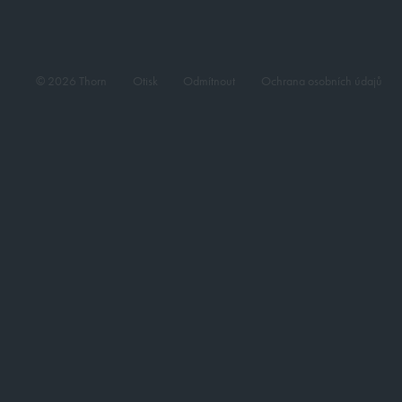
© 2026 Thorn
Otisk
Odmítnout
Ochrana osobních údajů