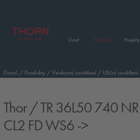
Úvod
Produkty
Projekty
Domů
/
Produkty
/
Venkovní osvětlení
/
Uliční osvětlení
HFX CL2 FD WS6 ->
Thor
/ TR 36L50 740 NR
CL2 FD WS6 ->