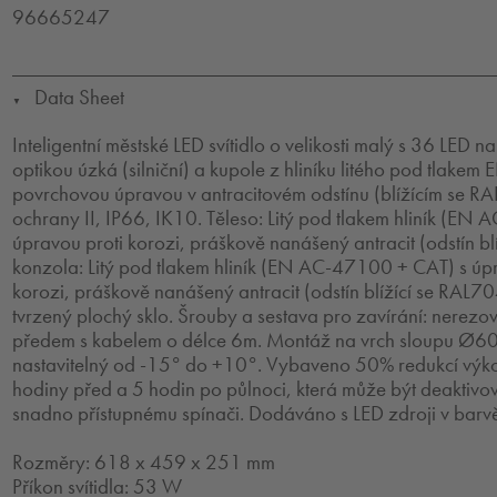
96665247
Data Sheet
▼
Inteligentní městské LED svítidlo o velikosti malý s 36 LED
optikou úzká (silniční) a kupole z hliníku litého pod tlak
povrchovou úpravou v antracitovém odstínu (blížícím se RA
ochrany II, IP66, IK10. Těleso: Litý pod tlakem hliník (EN
úpravou proti korozi, práškově nanášený antracit (odstín b
konzola: Litý pod tlakem hliník (EN AC-47100 + CAT) s úp
korozi, práškově nanášený antracit (odstín blížící se RAL7
tvrzený plochý sklo. Šrouby a sestava pro zavírání: nerezo
předem s kabelem o délce 6m. Montáž na vrch sloupu Ø60
nastavitelný od -15° do +10°. Vybaveno 50% redukcí výk
hodiny před a 5 hodin po půlnoci, která může být deaktivová
snadno přístupnému spínači. Dodáváno s LED zdroji v bar
Rozměry: 618 x 459 x 251 mm
Příkon svítidla: 53 W