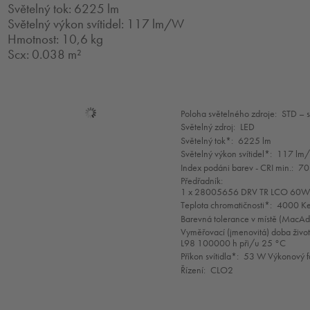
Světelný tok: 6225 lm
Světelný výkon svítidel: 117 lm/W
Hmotnost: 10,6 kg
Scx: 0.038 m²
Mode
Poloha světelného zdroje:
STD – 
selection
Světelný zdroj:
LED
Světelný tok*:
6225 lm
Světelný výkon svítidel*:
117 lm
Index podáni barev - CRI min.:
70
Předřadník:
1 x 28005656 DRV TR LCO 60
Teplota chromatičnosti*:
4000 Ke
Barevná tolerance v místě (MacA
Vyměřovací (jmenovitá) doba život
L98 100000 h při/u 25 °C
Příkon svítidla*:
53 W Výkonový f
Řízení:
CLO2