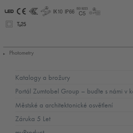
LED
CE
ENEC
GLedReP
IK10
IP66
Coastal_C5
LLedReP
SC2
Ta=25
Photometry
▶
Katalogy a brožury
Portál Zumtobel Group – buďte s námi v k
Městské a architektonické osvětlení
Záruka 5 Let
myProduct