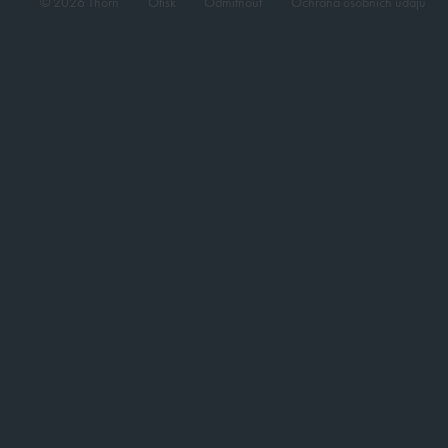
© 2026 Thorn
Otisk
Odmítnout
Ochrana osobních údajů