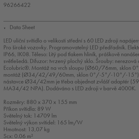
96266422
Data Sheet
▼
LED uliční svítidlo o velikosti střední s 60 LED zdroji napá
Pro široké vozovky. Programovatelný LED předřadník. Elektr
IP66, IK08. Těleso: Litý pod tlakem hliník, práškově nanáš
světlešedá. Difuzor: tvrzený plochý sklo. Šrouby: nerezová
Ecolubric®. Montáž na vrch sloupu (Ø60/76mm, sklon 0
montáž (Ø34/42/49/60mm, sklon 0°/-5°/-10°/-15°). 
nástavce Ø34/42mm je třeba objednat zvlášť adaptér 
MA34/42 NPA). Dodáváno s LED zdroji v barvě 4000K.
Rozměry: 880 x 370 x 155 mm
Příkon svítidla: 89 W
Světelný tok: 14709 lm
Světelný výkon svítidel: 165 lm/W
Hmotnost: 13,07 kg
Scx: 0.06 m²