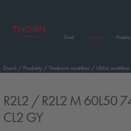
Úvod
Produkty
Projekty
Domů
/
Produkty
/
Venkovní osvětlení
/
Uliční osvětlení
WR CL2 GY
R2L2
/ R2L2 M 60L50 
CL2 GY