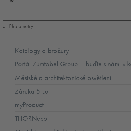
Ta-
25-
50
Photometry
▶
Katalogy a brožury
Portál Zumtobel Group – buďte s námi v k
Městské a architektonické osvětlení
Záruka 5 Let
myProduct
THORNeco