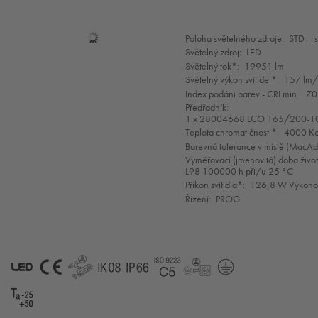
Mode
Poloha světelného zdroje:
STD – 
selection
Světelný zdroj:
LED
Světelný tok*:
19951 lm
Světelný výkon svítidel*:
157 lm
Index podáni barev - CRI min.:
70
Předřadník:
1 x 28004668 LCO 165/200-1
Teplota chromatičnosti*:
4000 Ke
Barevná tolerance v místě (MacA
Vyměřovací (jmenovitá) doba život
L98 100000 h při/u 25 °C
Příkon svítidla*:
126,8 W Výkonov
Řízení:
PROG
LED
CE
GLedReP
IK08
IP66
Coastal_C5
LLedReP
SC1
Ta-