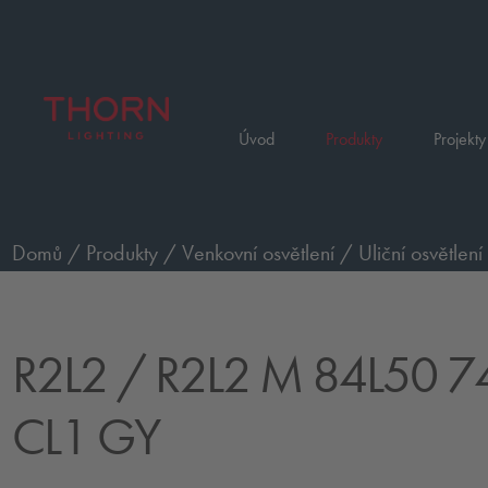
Úvod
Produkty
Projekty
Domů
/
Produkty
/
Venkovní osvětlení
/
Uliční osvětlení
740 WS CL1 GY
R2L2
/ R2L2 M 84L50 
CL1 GY