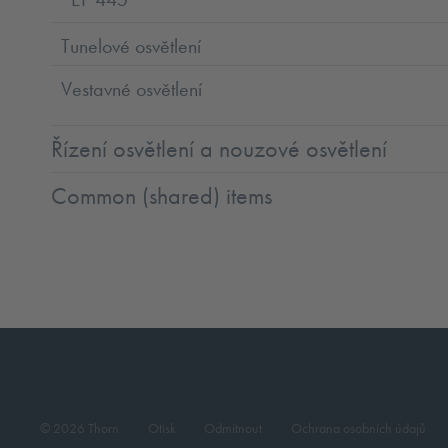
Tunelové osvětlení
Vestavné osvětlení
Řízení osvětlení a nouzové osvětlení
Common (shared) items
© 2026 Thorn
Otisk
Odmítnout
Ochrana osobních údajů