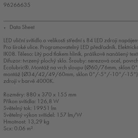
96266635
Data Sheet
▼
LED uliční svítidlo o velikosti střední s 84 LED zdroji napá
Pro široké ulice. Programovatelný LED předřadník. Elektrick
IK08. Těleso: Litý pod tlakem hliník, práškově nanášený tex
Difuzor: tvrzený plochý sklo. Šrouby: nerezová ocel, povr
Ecolubric®. Montáž na vrch sloupu (Ø60/76mm, sklon 0
montáž (Ø34/42/49/60mm, sklon 0°/-5°/-10°/-15°).
zdroji v barvě 4000K.
Rozměry: 880 x 370 x 155 mm
Příkon svítidla: 126,8 W
Světelný tok: 19951 lm
Světelný výkon svítidel: 157 lm/W
Hmotnost: 13,29 kg
Scx: 0.06 m²