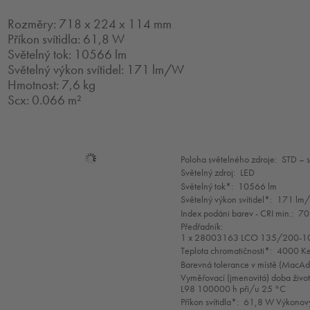
Rozměry: 718 x 224 x 114 mm
Příkon svítidla: 61,8 W
Světelný tok: 10566 lm
Světelný výkon svítidel: 171 lm/W
Hmotnost: 7,6 kg
Scx: 0.066 m²
Mode
Poloha světelného zdroje:
STD – 
selection
Světelný zdroj:
LED
Světelný tok*:
10566 lm
Světelný výkon svítidel*:
171 lm
Index podáni barev - CRI min.:
70
Předřadník:
1 x 28003163 LCO 135/200-1
Teplota chromatičnosti*:
4000 Ke
Barevná tolerance v místě (MacA
Vyměřovací (jmenovitá) doba život
L98 100000 h při/u 25 °C
Příkon svítidla*:
61,8 W Výkonový