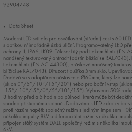
92904748
Data Sheet
▼
Moderní LED svítidlo pro osvětlování (střední) cest s 60 
s optikou Mimořádně úzká uliční. Programovatelný LED před
ochrany II, IP66, IK09. Těleso: Litý pod tlakem hliník (E
nanášený texturovaný antracit (odstín blížící se RAL7043).
tlakem hliník (EN AC-44300), práškově nanášený texturova
blížící se RAL7043). Difuzor: tloušťka 5mm sklo. Upevňovac
Dodává se s adaptérem nástavce o Ø60mm, který lze nains
(sklon 0°/5°/10°/15°/20°) nebo pro boční vstup (sklo
-15°/-10°/-5°/0°/5°/10°/15°). Vybaveno 50% redukc
3 hodiny před a 5 hodin po půlnoci, která může být deaktivo
snadno přístupnému spínači. Dodáváno s LED zdroji v ba
proti rázům napětí: společný režim s jediným impulsem 10k
několika impulsy 8kV a diferenciální režim s několika impulsy
připojen stálý systém DALI, společný režim s několika impuls
6kV.