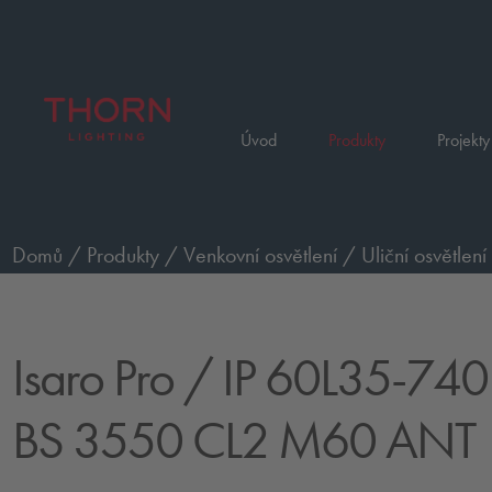
Úvod
Produkty
Projekty
Domů
/
Produkty
/
Venkovní osvětlení
/
Uliční osvětlení
60L35-740 ENR M BS 3550 CL2 M60 ANT
Isaro Pro
/ IP 60L35-74
BS 3550 CL2 M60 ANT