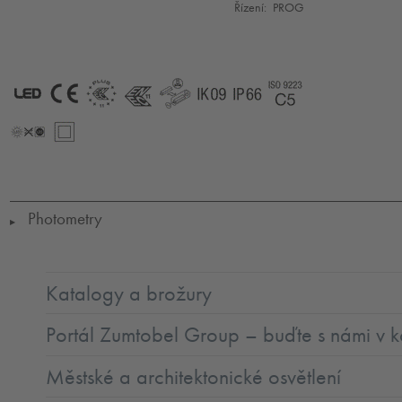
Řízení:
PROG
LED
CE
ENEC11
ENEC11
GLedReP
IK09
IP66
Coastal_C5
+
LLedNr
SC2
Photometry
▶
Katalogy a brožury
Portál Zumtobel Group – buďte s námi v k
Městské a architektonické osvětlení