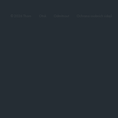
© 2026 Thorn
Otisk
Odmítnout
Ochrana osobních údajů