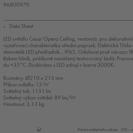
96800970
Data Sheet
▼
LED svítidlo Cesar Opera Ceiling, vestavná, pro dekorativní
vyzařovací charakteristika střední paprsek. Elektrická Třída
stmívatelé LED předřadník. , IP65, Odolnost proti nárazu: I
tlakem hliník, práškově nanášený texturovaný šedá. Pracov
do +35°C. Dodáváno s LED zdroji v barve 3000K.
Rozměry: Ø210 x 215 mm
Příkon svítidla: 13 W
Světelný tok: 1151 lm
Světelný výkon svítidel: 89 lm/W
Hmotnost: 3,13 kg
Mode
Poloha světelného zdroje:
STD – 