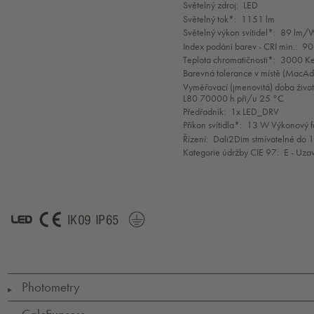
selection
Světelný zdroj:
LED
Světelný tok*:
1151 lm
Světelný výkon svítidel*:
89 lm/
Index podáni barev - CRI min.:
90
Teplota chromatičnosti*:
3000 Ke
Barevná tolerance v místě (MacA
Vyměřovací (jmenovitá) doba život
L80 70000 h při/u 25 °C
Předřadník:
1x LED_DRV
Příkon svítidla*:
13 W Výkonový f
Řízení:
Dali2Dim stmívatelné do 
Kategorie údržby CIE 97:
E - Uza
LED
CE
IK09
IP65
SC1*
Photometry
▶