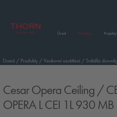
Úvod
Produkty
Projekty
Domů
/
Produkty
/
Venkovní osvětlení
/
Svítidla downli
svazek
/
CESAR OPERA L CEI 1L 930 MB HFX GY
Cesar Opera Ceiling
/ C
OPERA L CEI 1L 930 MB