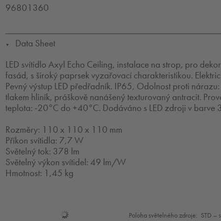
96801360
Data Sheet
▼
LED svítidlo Axyl Echo Ceiling, instalace na strop, pro dekor
fasád, s široký paprsek vyzařovací charakteristikou. Elektri
Pevný výstup LED předřadník. IP65, Odolnost proti nárazu: 
tlakem hliník, práškově nanášený texturovaný antracit. Prov
teplota: -20°C do +40°C. Dodáváno s LED zdroji v barve
Rozměry: 110 x 110 x 110 mm
Příkon svítidla: 7,7 W
Světelný tok: 378 lm
Světelný výkon svítidel: 49 lm/W
Hmotnost: 1,45 kg
Mode
Poloha světelného zdroje:
STD – 