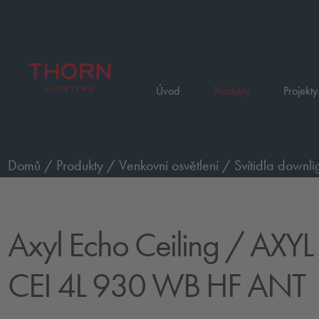
Úvod
Produkty
Projekty
Domů
/
Produkty
/
Venkovní osvětlení
/
Svítidla downli
/
AXYL ECHO S CEI 4L 930 WB HF ANT
Axyl Echo Ceiling
/ AXYL
CEI 4L 930 WB HF ANT