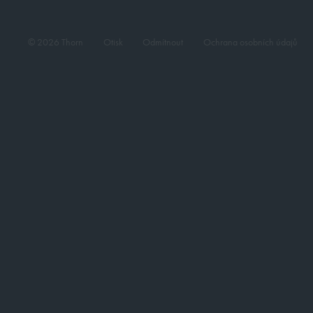
© 2026 Thorn
Otisk
Odmítnout
Ochrana osobních údajů