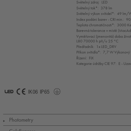
selection
Světelný zdroj:
LED
Světelný tok*:
378 lm
Světelný výkon svítidel*:
49 lm/
Index podáni barev - CRI min.:
90
Teplota chromatičnosti*:
3000 Ke
Barevná tolerance v místě (MacA
Vyměřovací (jmenovitá) doba život
L80 70000 h při/u 25 °C
Předřadník:
1x LED_DRV
Příkon svítidla*:
7,7 W Výkonový f
Řízení:
FIX
Kategorie údržby CIE 97:
E - Uza
LED
CE
IK06
IP65
SC1*
Photometry
▶