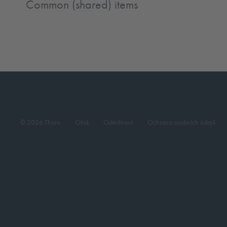
Common (shared) items
© 2026 Thorn
Otisk
Odmítnout
Ochrana osobních údajů