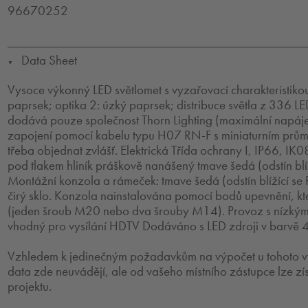
96670252
Data Sheet
▼
Vysoce výkonný LED světlomet s vyzařovací charakteristikou
paprsek; optika 2: úzký paprsek; distribuce světla z 336 LE
dodává pouze společnost Thorn Lighting (maximální napá
zapojení pomocí kabelu typu H07 RN-F s miniaturním prů
třeba objednat zvlášť. Elektrická Třída ochrany I, IP66, IK08
pod tlakem hliník práškově nanášený tmave šedá (odstín blí
Montážní konzola a rámeček: tmave šedá (odstín blížící s
čirý sklo. Konzola nainstalována pomocí bodů upevnění, kte
(jeden šroub M20 nebo dva šrouby M14). Provoz s nízkým
vhodný pro vysílání HDTV Dodáváno s LED zdroji v barvě
Vzhledem k jedinečným požadavkům na výpočet u tohoto vý
data zde neuvádějí, ale od vašeho místního zástupce lze zí
projektu.