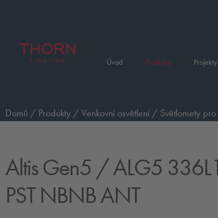
Úvod
Produkty
Projekty
Domů
/
Produkty
/
Venkovní osvětlení
/
Světlomety pro 
Premium
/
ALG5 336L125-740 PST NBNB ANT
Altis Gen5
/ ALG5 336L
PST NBNB ANT