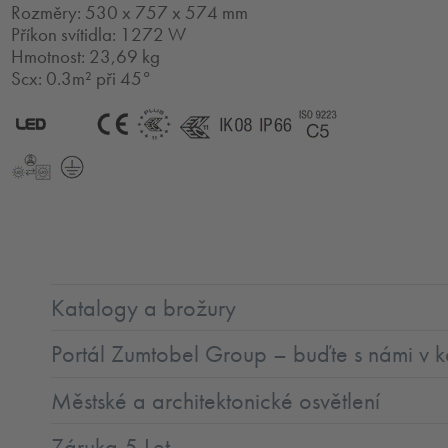
Rozměry: 530 x 757 x 574 mm
Příkon svítidla: 1272 W
Hmotnost: 23,69 kg
Scx: 0.3m² při 45°
2.0
LED
CE
ENEC11
ENEC11
IK08
IP66
Coast5
+
LLedReP
SC1
Katalogy a brožury
Portál Zumtobel Group – buďte s námi v k
Městské a architektonické osvětlení
Záruka 5 Let