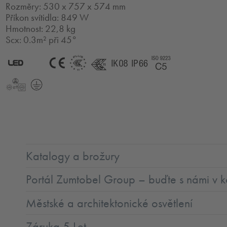
Rozměry: 530 x 757 x 574 mm
Příkon svítidla: 849 W
Hmotnost: 22,8 kg
Scx: 0.3m² při 45°
2.0
LED
CE
ENEC11
ENEC11
IK08
IP66
Coast5
+
LLedReP
SC1
Katalogy a brožury
Portál Zumtobel Group – buďte s námi v k
Městské a architektonické osvětlení
Záruka 5 Let