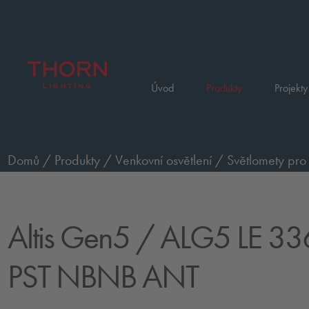
Úvod
Produkty
Projekty
Domů
/
Produkty
/
Venkovní osvětlení
/
Světlomety pro
Performance
/
ALG5 LE 336L85-740 PST NBNB ANT
Altis Gen5
/ ALG5 LE 33
PST NBNB ANT