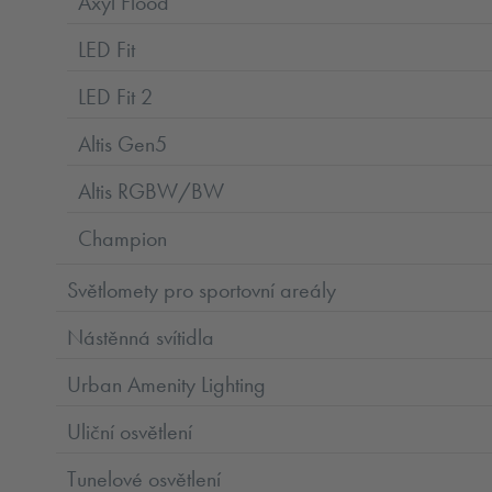
Axyl Flood
LED Fit
LED Fit 2
Altis Gen5
Altis RGBW/BW
Champion
Světlomety pro sportovní areály
Nástěnná svítidla
Urban Amenity Lighting
Uliční osvětlení
Tunelové osvětlení