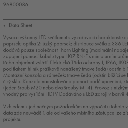
96800086
Data Sheet
▼
Vysoce výkonný LED světlomet s vyzařovací charakteristikou
paprsek; optika 2: úzký paprsek; distribuce světla z 336 LE
dodává pouze společnost Thorn Lighting (maximální napá
zapojení pomocí kabelu typu H07 RN-F s miniaturním prů
třeba objednat zvlášť. Elektrická Třída ochrany I, IP66, IK08
pod tlakem hliník práškově nanášený tmave šedá (odstín blí
Montážní konzola a rámeček: tmave šedá (odstín blížící s
čirý sklo. Konzola nainstalována pomocí bodů upevnění, kte
(jeden šroub M20 nebo dva šrouby M14). Provoz s nízkým
vhodný pro vysílání HDTV Dodáváno s LED zdroji v barvě
Vzhledem k jedinečným požadavkům na výpočet u tohoto vý
data zde neuvádějí, ale od vašeho místního zástupce lze zí
projektu.