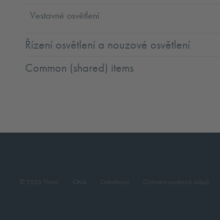
Vestavné osvětlení
Řízení osvětlení a nouzové osvětlení
Common (shared) items
© 2026 Thorn
Otisk
Odmítnout
Ochrana osobních údajů